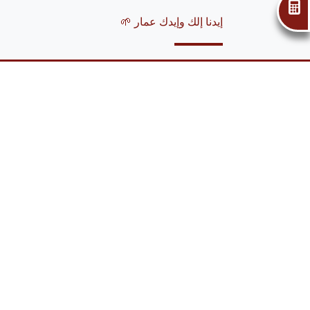
إحسب قرضك
إيدنا إلك وإيدك عمار 🌱