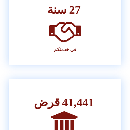
27
سنة
في خدمتكم
41,441
قرض