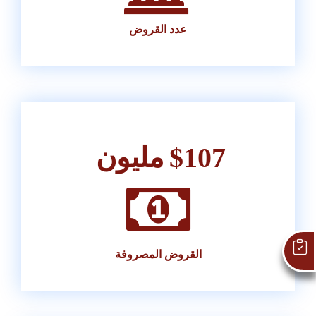
عدد القروض
107
$
مليون
اطلب قرضك
القروض المصروفة