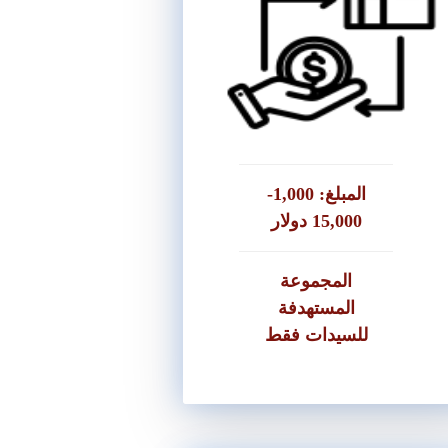
المتطلبات
● يحمل بطاقة هوية فلسطينية
● إثبات سكن
ضمان بقيمة 3,000 دولار او ما
يعادلها بالشيقل
● كفلاء عدد 2
المبلغ: 1,000-
● قرض للسيدات فقط
15,000 دولار
المجموعة
المستهدفة
للسيدات فقط
تقديم