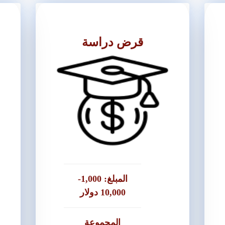
قرض دراسة
المتطلبات
● يحمل بطاقة هوية فلسطينية
● إثبات سكن
● اوراق ثبوتية للجامعة
● اوراق ثبوتية للمبالغ المستحقة
قل
للجامعة
● كشف حساب لمقدم الشيكات
ات
● شيكات ضمان بقيمة 3,000 دولار او ما
● كفلاء عدد 2
يعادلها بالشيقل
المبلغ: 1,000-
● توضيح سبب إحتياج القرض
● كفلاء عدد 2
10,000 دولار
● قروض للسيدات والرجال
المجموعة