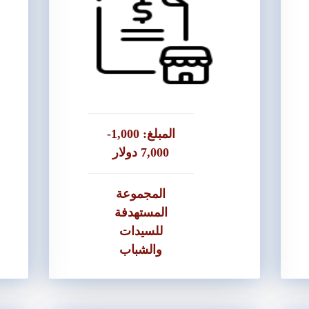
المتطلبات
ض
● كفيل واحد اذا كان القرض اقل من
3,000 دولار او ما يعادلها بالشيقل
● شيكات 
دلها بالشيقل
● كشف حساب لمقدم الشيكات
● قرض للسيدات والرجال
دلها بالشيقل
المبلغ: 1,000-
● كشف حساب صاحب الشيكات
7,000 دولار
● عروض اسعار
المجموعة
المستهدفة
للسيدات
والشباب
تقديم