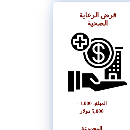
قرض الرعاية
الصحية
المتطلبات
● اوراق ثبات للعلاج
● شيكات ضمان للقروض فوق 3,000
دولار او ما يعالها بالشيقل
● كفلاء عدد 2
المبلغ: 1,000 -
● كشف حساب مقدم الشيكات
5,000 دولار
المجموعة