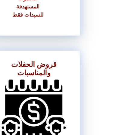
المستهدفة
للسيدات فقط
تقديم
قروض الحفلات
والمناسبات
المتطلبات
● كفيل واحد