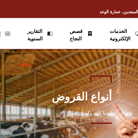
لمبعدين، عمارة الوعد
الخدمات
قصص
التقارير
أ
الإلكترونية
النجاح
السنوية
أنواع القروض
إيدنا إلك وإيدك عمار 🌱