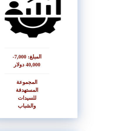
● ثلاثة كفلاء او كفيلين حسب حجم
القر
● شيكات ضمان للقروض اقل من
15,000 دولار او ما يعا
● شيكات تحصيل للقروض الأكثر من
15,000 دولار او ما يعا
المبلغ: 7,000-
40,000 دولار
المجموعة
المستهدفة
للسيدات
والشباب
تقديم