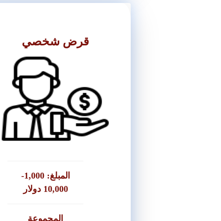
قرض شخصي
المتطلبات
● شيكات ضمان للقروض ما فوق 3,000
دولار او ما يعادلها بالشي
● شيكات التحصيل الشخصية من
العميل او الضامن مع الشيك
المبلغ: 1,000-
10,000 دولار
المجموعة